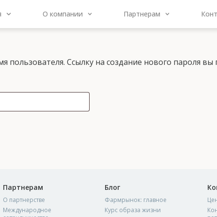
я
О компании
Партнерам
Кон
мя пользователя. Ссылку на создание нового пароля вы
Партнерам
Блог
Ко
О партнерстве
Фармрынок: главное
Це
Международное
Курс образа жизни
Кон