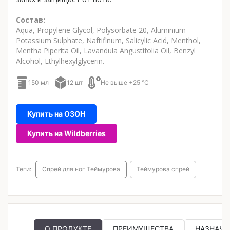
Состав:
Aqua, Propylene Glycol, Polysorbate 20, Aluminium
Potassium Sulphate, Naftifinum, Salicylic Acid, Menthol,
Mentha Piperita Oil, Lavandula Angustifolia Oil, Benzyl
Alcohol, Ethylhexylglycerin.
150 мл
12 шт
Не выше +25 °C
Купить на ОЗОН
Купить на Wildberries
Теги:
Спрей для ног Теймурова
Теймурова спрей
О ПРОДУКТЕ
ПРЕИМУЩЕСТВА
НАЗНАЧЕ