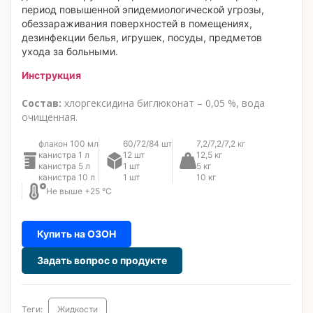
период повышенной эпидемиологической угрозы,
обеззараживания поверхностей в помещениях,
дезинфекции белья, игрушек, посуды, предметов
ухода за больными.
Инструкция
Состав:
хлоргексидина биглюконат – 0,05 %, вода
очищенная.
флакон 100 мл
60/72/84 шт
7,2/7,2/7,2 кг
канистра 1 л
12 шт
12,5 кг
канистра 5 л
1 шт
5 кг
канистра 10 л
1 шт
10 кг
Не выше +25 °C
Купить на ОЗОН
Задать вопрос о продукте
Теги:
Жидкости