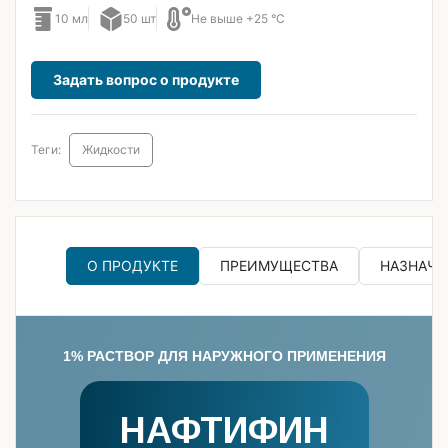
10 мл
50 шт
Не выше +25 °C
Задать вопрос о продукте
Теги:
Жидкости
О ПРОДУКТЕ
ПРЕИМУЩЕСТВА
НАЗНАЧЕ
1% РАСТВОР ДЛЯ НАРУЖНОГО ПРИМЕНЕНИЯ
НАФТИФИН