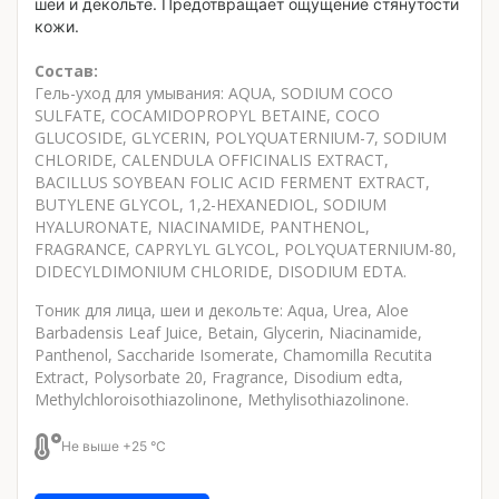
шеи и декольте. Предотвращает ощущение стянутости
кожи.
Состав:
Гель-уход для умывания: AQUA, SODIUM COCO
SULFATE, COCAMIDOPROPYL BETAINE, COCO
GLUCOSIDE, GLYCERIN, POLYQUATERNIUM-7, SODIUM
CHLORIDE, CALENDULA OFFICINALIS EXTRACT,
BACILLUS SOYBEAN FOLIC ACID FERMENT EXTRACT,
BUTYLENE GLYCOL, 1,2-HEXANEDIOL, SODIUM
HYALURONATE, NIACINAMIDE, PANTHENOL,
FRAGRANCE, CAPRYLYL GLYCOL, POLYQUATERNIUM-80,
DIDECYLDIMONIUM CHLORIDE, DISODIUM EDTA.
Тоник для лица, шеи и декольте: Aqua, Urea, Aloe
Barbadensis Leaf Juice, Betain, Glycerin, Niacinamide,
Panthenol, Saccharide Isomerate, Chamomilla Recutita
Extract, Polysorbate 20, Fragrance, Disodium edta,
Methylchloroisothiazolinone, Methylisothiazolinone.
Не выше +25 °C