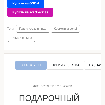
Купить на ОЗОН
Купить на Wildberries
Теги:
Гель-уход для лица
Косметика genel
Тоник для лица
О ПРОДУКТЕ
ПРЕИМУЩЕСТВА
НАЗНАЧЕ
ДЛЯ ВСЕХ ТИПОВ КОЖИ
ПОДАРОЧНЫЙ