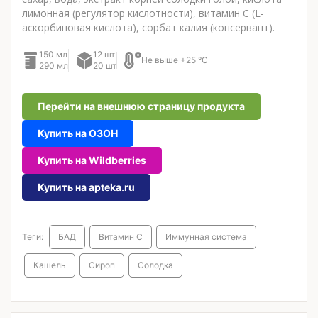
лимонная (регулятор кислотности), витамин С (L-
аскорбиновая кислота), сорбат калия (консервант).
150 мл
12 шт
Не выше +25 °C
290 мл
20 шт
Перейти на внешнюю страницу продукта
Купить на ОЗОН
Купить на Wildberries
Купить на apteka.ru
Теги:
БАД
Витамин С
Иммунная система
Кашель
Сироп
Солодка