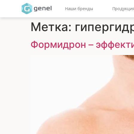
Наши бренды
Продукци
Метка:
гипергид
Формидрон – эффекти