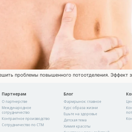
ешить проблемы повышенного потоотделения. Эффект з
Партнерам
Блог
Ко
О партнерстве
Фармрынок: главное
Це
Международное
Курс образа жизни
Кон
сотрудничество
по
Ешьте на здоровье
Контрактное производство
Ко
Детская тема
Сотрудничество по СТМ
Химия красоты