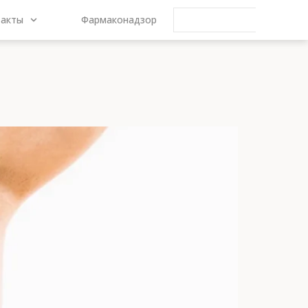
такты
Фармаконадзор