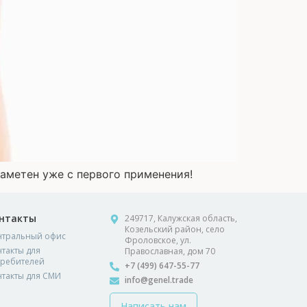
аметен уже с первого применения!
нтакты
249717, Калужская область,
Козельский район, село
нтральный офис
Фроловское, ул.
такты для
Православная, дом 70
требителей
+7 (499) 647-55-77
нтакты для СМИ
info@genel.trade
Написать нам