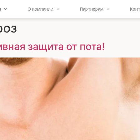
я
О компании
Партнерам
Кон
роз
вная защита от пота!