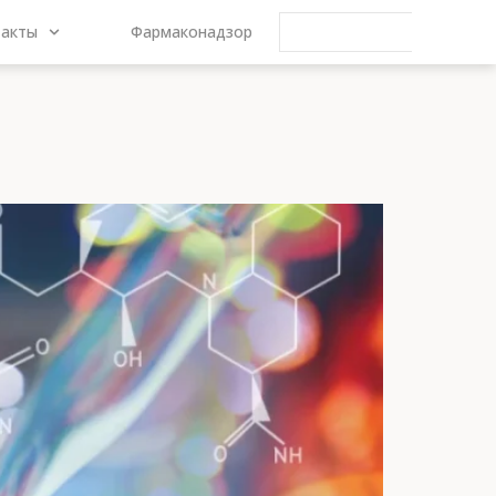
такты
Фармаконадзор