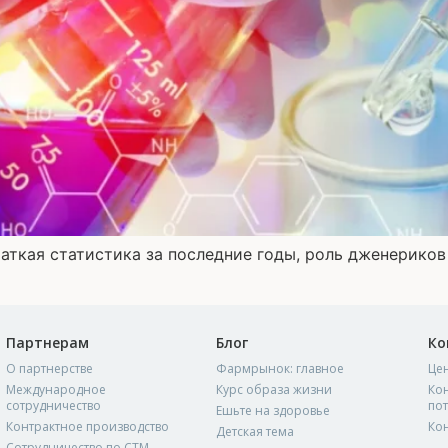
раткая статистика за последние годы, роль дженерико
Партнерам
Блог
Ко
О партнерстве
Фармрынок: главное
Це
Международное
Курс образа жизни
Кон
сотрудничество
по
Ешьте на здоровье
Контрактное производство
Ко
Детская тема
Сотрудничество по СТМ