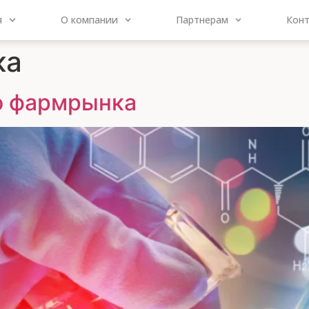
я
О компании
Партнерам
Кон
ка
о фармрынка